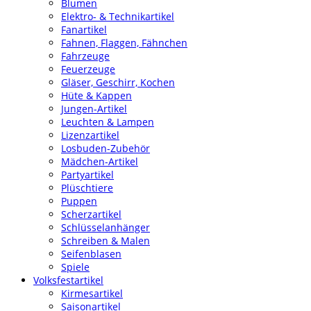
Blumen
Elektro- & Technikartikel
Fanartikel
Fahnen, Flaggen, Fähnchen
Fahrzeuge
Feuerzeuge
Gläser, Geschirr, Kochen
Hüte & Kappen
Jungen-Artikel
Leuchten & Lampen
Lizenzartikel
Losbuden-Zubehör
Mädchen-Artikel
Partyartikel
Plüschtiere
Puppen
Scherzartikel
Schlüsselanhänger
Schreiben & Malen
Seifenblasen
Spiele
Volksfestartikel
Kirmesartikel
Saisonartikel