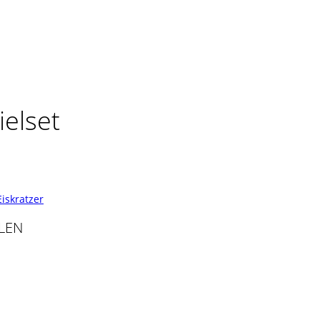
ielset
iskratzer
LEN