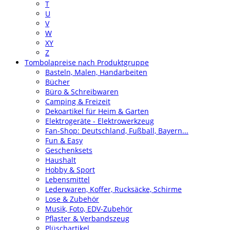
T
U
V
W
XY
Z
Tombolapreise nach Produktgruppe
Basteln, Malen, Handarbeiten
Bücher
Büro & Schreibwaren
Camping & Freizeit
Dekoartikel für Heim & Garten
Elektrogeräte - Elektrowerkzeug
Fan-Shop: Deutschland, Fußball, Bayern...
Fun & Easy
Geschenksets
Haushalt
Hobby & Sport
Lebensmittel
Lederwaren, Koffer, Rucksäcke, Schirme
Lose & Zubehör
Musik, Foto, EDV-Zubehör
Pflaster & Verbandszeug
Plüschartikel