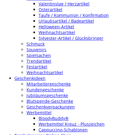
Valentinstag / Herzartikel
Osterartikel
Taufe / Kommunion / Konfirmation
Urlaubsartikel / Badeartikel
Helloween-Artikel
Weihnachtsartikel
Sylvester-Artikel / Glücksbringer
Schmuck
Souvenirs
Spielsachen
Trendartikel
Festartikel
Weihnachtsartikel
Geschenkideen
Mitarbeitergeschenke
Kundengeschenke
Jubiläumsgeschenke
Blutspende-Geschenke
Geschenkverpackungen
Werbemittel
BloodyBuddy®
Werbemittel Kreuz - Pluszeichen
Cappuccino-Schablonen