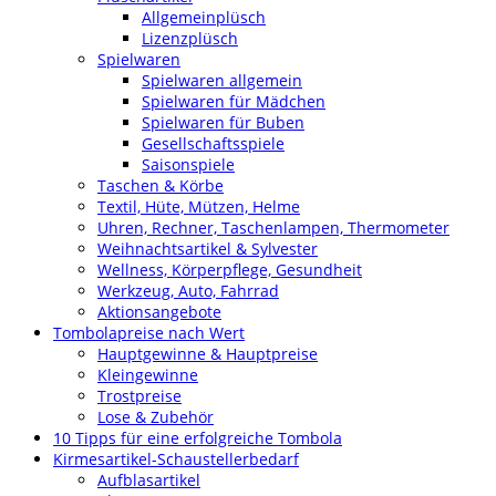
Allgemeinplüsch
Lizenzplüsch
Spielwaren
Spielwaren allgemein
Spielwaren für Mädchen
Spielwaren für Buben
Gesellschaftsspiele
Saisonspiele
Taschen & Körbe
Textil, Hüte, Mützen, Helme
Uhren, Rechner, Taschenlampen, Thermometer
Weihnachtsartikel & Sylvester
Wellness, Körperpflege, Gesundheit
Werkzeug, Auto, Fahrrad
Aktionsangebote
Tombolapreise nach Wert
Hauptgewinne & Hauptpreise
Kleingewinne
Trostpreise
Lose & Zubehör
10 Tipps für eine erfolgreiche Tombola
Kirmesartikel-Schaustellerbedarf
Aufblasartikel