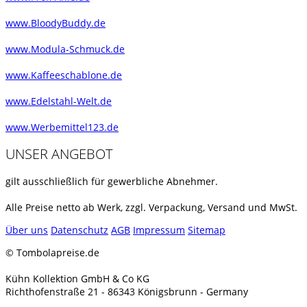
www.BloodyBuddy.de
www.Modula-Schmuck.de
www.Kaffeeschablone.de
www.Edelstahl-Welt.de
www.Werbemittel123.de
UNSER ANGEBOT
gilt ausschließlich für gewerbliche Abnehmer.
Alle Preise netto ab Werk, zzgl. Verpackung, Versand und MwSt.
Über uns
Datenschutz
AGB
Impressum
Sitemap
© Tombolapreise.de
Kühn Kollektion GmbH & Co KG
Richthofenstraße 21 - 86343 Königsbrunn - Germany